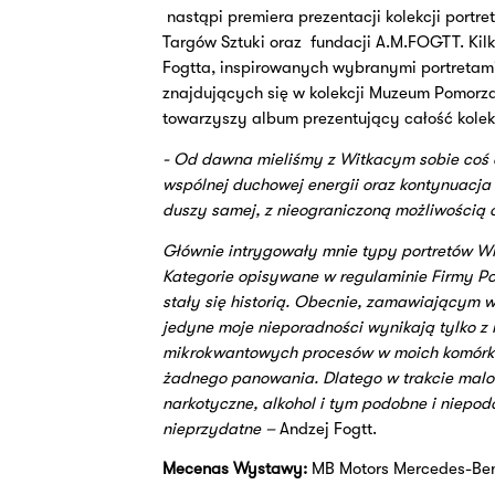
nastąpi premiera prezentacji kolekcji port
Targów Sztuki oraz
fundacji A.M.FOGTT. Kilk
Fogtta, inspirowanych wybranymi portretam
znajdujących się w kolekcji Muzeum Pomorz
towarzyszy album prezentujący całość kolekc
- Od dawna mieliśmy z Witkacym sobie coś d
wspólnej duchowej energii oraz kontynuacja s
duszy samej, z nieograniczoną możliwością o
Głównie intrygowały mnie typy portretów Wi
Kategorie opisywane w regulaminie Firmy Por
stały się historią. Obecnie, zamawiającym w 
jedyne moje nieporadności wynikają tylko z
mikrokwantowych procesów w moich komórkac
żadnego panowania. Dlatego w trakcie malo
narkotyczne, alkohol i tym podobne i niepod
nieprzydatne –
Andzej Fogtt.
Mecenas Wystawy:
MB Motors Mercedes-Be