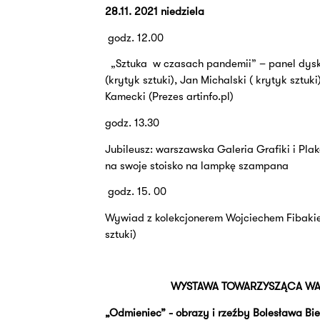
28.11. 2021 niedziela
godz. 12.00
„Sztuka
w czasach pandemii” – panel dysk
(krytyk sztuki), Jan Michalski ( krytyk sztuki
Kamecki (Prezes artinfo.pl)
godz. 13.30
Jubileusz: warszawska Galeria Grafiki i Plak
na swoje stoisko na lampkę szampana
godz. 15. 00
Wywiad z kolekcjonerem Wojciechem Fibaki
sztuki)
WYSTAWA TOWARZYSZĄCA WA
„Odmieniec” - obrazy i rzeźby Bolesława Bi