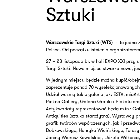
Sztuki
Warszawskie Targi Sztuki
(
WTS
)
-
to jedna 
Polsce. Od początku istnienia organizatore
27 – 28 listopada br. w hali EXPO XXI przy
Targi Sztuki. Nowe miejsce stwarza nowe, je
W jednym miejscu będzie można kupić/obejr
zaprezentuje ponad 70 wyselekcjonowanych ga
Udział wezmą takie galerie jak: ESTA, miaArt 
Piękna Gallery, Galeria Grafiki i Plakatu o
Antykwariaty reprezentować będą m.in.: Gale
Antiquities (sztuka starożytna). Wystawcy p
grafik twórców współczesnych, jak i przedw
Dobkowskiego, Henryka Wicińskiego, Teresy 
Janiny Wierusz Kowalskiej,
Józefa Wilkonia