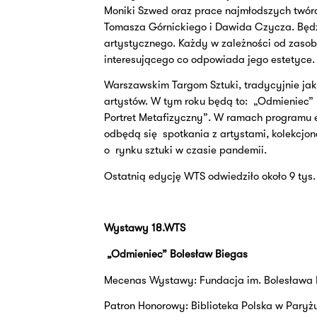
Moniki Szwed oraz prace najmłodszych twórc
Tomasza Górnickiego i Dawida Czycza. Będz
artystycznego. Każdy w zależności od zasob
interesującego co odpowiada jego estetyce.
Warszawskim Targom Sztuki, tradycyjnie ja
artystów. W tym roku będą to:
„Odmieniec” 
Portret Metafizyczny”. W ramach programu 
odbędą się
spotkania z artystami, kolekcjo
o
rynku sztuki w czasie pandemii.
Ostatnią edycję WTS odwiedziło około 9 tys.
Wystawy 18.WTS
„Odmieniec” Bolesław Biegas
Mecenas Wystawy: Fundacja im. Bolesława 
Patron Honorowy: Biblioteka Polska w Paryż