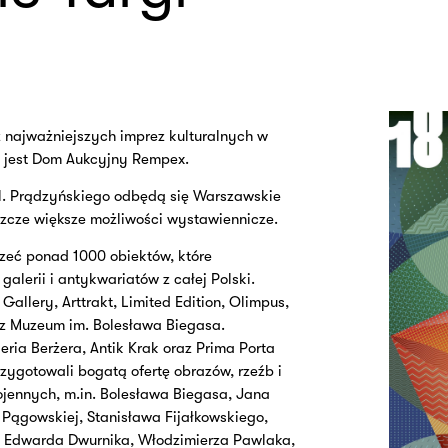
z najważniejszych imprez kulturalnych w
m jest Dom Aukcyjny Rempex.
 ul. Prądzyńskiego odbędą się Warszawskie
szcze większe możliwości wystawiennicze.
zeć ponad 1000 obiektów, które
lerii i antykwariatów z całej Polski.
Gallery, Arttrakt, Limited Edition, Olimpus,
raz Muzeum im. Bolesława Biegasa.
ria Berżera, Antik Krak oraz Prima Porta
rzygotowali bogatą ofertę obrazów, rzeźb i
ojennych, m.in. Bolesława Biegasa, Jana
Pągowskiej, Stanisława Fijałkowskiego,
, Edwarda Dwurnika, Włodzimierza Pawlaka,