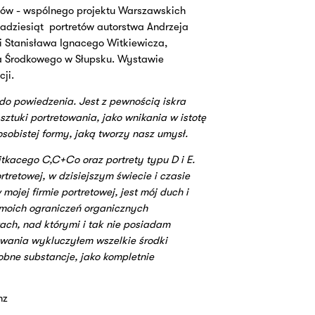
retów - wspólnego projektu Warszawskich
adziesiąt
portretów autorstwa Andrzeja
i Stanisława Ignacego Witkiewicza,
a Środkowego w Słupsku. Wystawie
ji.
o powiedzenia. Jest z pewnością iskra
ztuki portretowania, jako wnikania w istotę
sobistej formy, jaką tworzy nasz umysł.
tkacego C,C+Co oraz portrety typu D i E.
tretowej, w dzisiejszym świecie i czasie
mojej firmie portretowej, jest mój duch i
 moich ograniczeń organicznych
h, nad którymi i tak nie posiadam
wania wykluczyłem wszelkie środki
obne substancje, jako kompletnie
nz