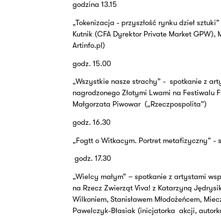
godzina 13.15
„Tokenizacja - przyszłość rynku dzieł sztuki”
Kutnik (CFA Dyrektor Private Market GPW), M
Artinfo.pl)
godz. 15.00
„Wszystkie nasze strachy” -
spotkanie z ar
nagrodzonego Złotymi Lwami na Festiwalu 
Małgorzata Piwowar
(„Rzeczpospolita”)
godz. 16.30
„Fogtt o Witkacym. Portret metafizyczny” - 
godz. 17.30
„Wielcy małym” – spotkanie z artystami w
na Rzecz Zwierząt Viva! z Katarzyną Jędrys
Wilkoniem, Stanisławem Młodożeńcem, Miec
Pawelczyk-Błasiak (inicjatorka
akcji, autor