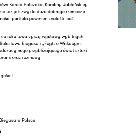
ów: Karola Palczaka, Karoliny Jabłońskiej,
ie też jak zwykle dużo dobrego rzemiosła
ności portfela powinien znaleźć
coś
k co roku towarzyszą wystawy wybitnych
Bolesława Biegasa i „Fogtt o Witkacym.
edukacyjnego przybliżającego świat sztuki
nerami oraz rozmowy
 gości!
Biegasa w Polsce
u