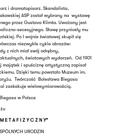
arz i dramatopisarz. Skandalista,
krakowskiej ASP został wybrany na
wystawę
anego przez Gustava Klimta. Uważany jest
oliczno-secesyjnego. Sławę przyniosły mu
ńskiej. Po I wojnie światowej skupił się
wówczas niezwykłe cykle obrazów:
dy z nich miał swój odrębny,
 aktualnych, światowych wydarzeń.
Od 1901
j majątek i spuściznę artystyczną zapisał
ckiemu. Dzięki temu powstało Muzeum im.
aryżu.
Twórczość
Bolesława Biegasa
dal zaskakuje wielowymiarowością.
 Biegasa w Polsce
yżu
M E T A F I Z Y C Z N Y”
WSPÓLNYCH URODZIN