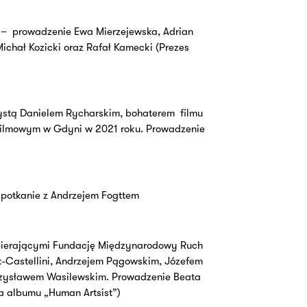
 –
prowadzenie
Ewa Mierzejewska, Adrian
ichał Kozicki oraz Rafał Kamecki (Prezes
tystą Danielem Rycharskim, bohaterem
filmu
Filmowym w Gdyni w 2021 roku. Prowadzenie
spotkanie z Andrzejem Fogttem
spierającymi Fundację Międzynarodowy Ruch
ik-Castellini, Andrzejem Pągowskim, Józefem
zysławem Wasilewskim. Prowadzenie Beata
ka albumu „Human Artsist”)