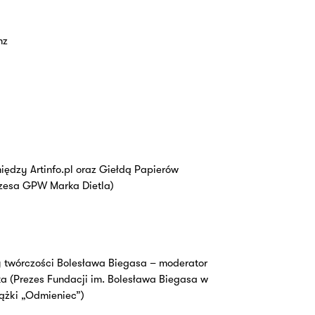
nz
ędzy Artinfo.pl oraz Giełdą Papierów
zesa GPW Marka Dietla)
 twórczości Bolesława Biegasa – moderator
ska (Prezes Fundacji im. Bolesława Biegasa w
iążki „Odmieniec”)