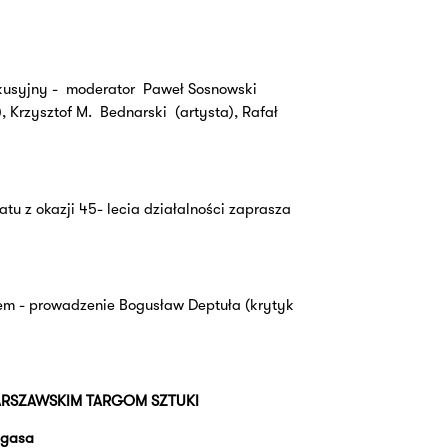
usyjny -
moderator
Paweł Sosnowski
), Krzysztof M.
Bednarski
(artysta), Rafał
atu z okazji 45- lecia działalności zaprasza
em - prowadzenie Bogusław Deptuła (krytyk
RSZAWSKIM TARGOM SZTUKI
egasa