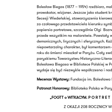
Bolesław Biegas (1877 – 1954) rzeźbiarz, mal
prowokator, wizjoner. Jeszcze jako student 
Secesji Wiedeńskiej, stowarzyszenia kierow
za czołowego przedstawiciela kierunku symb
popiersia portretowe, szczególnie Olgi
Bozna
przede wszystkim na malarstwie. Powstały 
demonicznych, lirycznych i sferycznych. Każ
niepowtarzalny charakter, był komentarzem
roku do śmierci mieszkał w Paryżu. Cały swó
paryskiemu Towarzystwu Historyczno-Litera
Bolesława Biegasa w Bibliotece Polskiej w P
wydaje się być niezwykle współczesna i na
Mecenas Wystawy:
Fundacja im. Bolesława
Patronat Honorowy:
Biblioteka Polska w Par
„FOGTT o WITKACYM. P O R T R E T
Z OKAZJI 208 ROCZNICY 