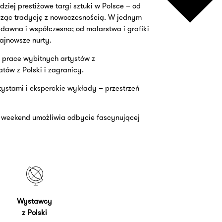
dziej prestiżowe targi sztuki w Polsce – od
cząc tradycję z nowoczesnością. W jednym
 dawna i współczesna; od malarstwa i grafiki
najnowsze nurty.
 prace wybitnych artyst
ó
w z
at
ó
w z Polski i zagranicy.
tystami i eksperckie wykłady – przestrzeń
n weekend umożliwia odbycie fascynującej
Wystawcy
z Polski