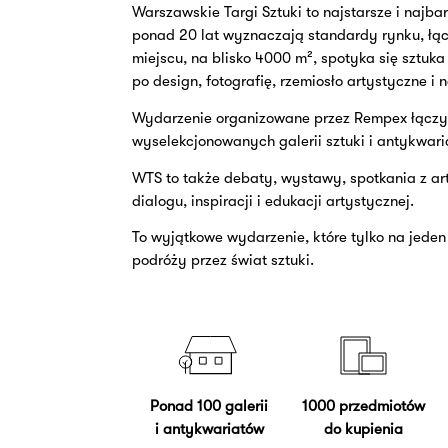
Warszawskie Targi Sztuki to najstarsze i najbar
ponad 20 lat wyznaczają standardy rynku, łą
miejscu, na blisko 4000 m², spotyka się sztuka
po design, fotografię, rzemiosło artystyczne i 
Wydarzenie organizowane przez Rempex łączy
wyselekcjonowanych galerii sztuki i antykwari
WTS to tak
że debaty, wystawy, spotkania z ar
dialogu, inspiracji i edukacji artystycznej.
To wyjątkowe wydarzenie, kt
ó
re tylko na jede
podróży przez świat sztuki.
Ponad 100 galerii
1000 przedmiotów
i antykwariatów
do kupienia