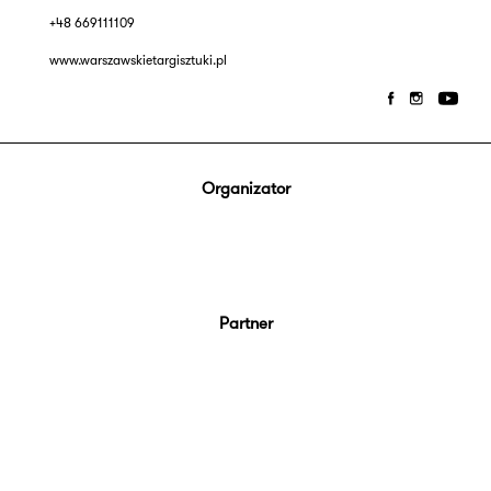
+48 669111109
www.warszawskietargisztuki.pl
Organizator
Partner